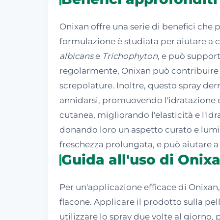
Onixan offre una serie di benefici che
formulazione è studiata per aiutare a co
albicans
e
Trichophyton
, e può support
regolarmente, Onixan può contribuire 
screpolature. Inoltre, questo spray der
annidarsi, promuovendo l'idratazione e 
cutanea, migliorando l'elasticità e l'i
donando loro un aspetto curato e lumino
freschezza prolungata, e può aiutare a 
Guida all'uso di Onix
Per un'applicazione efficace di Onixan,
flacone. Applicare il prodotto sulla pell
utilizzare lo spray due volte al giorno,