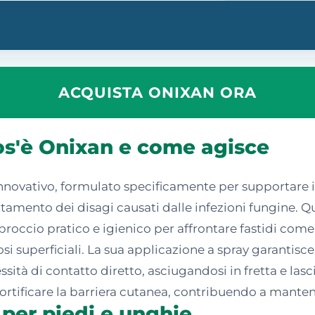
ACQUISTA ONIXAN ORA
cos'è Onixan e come agisce
ovativo, formulato specificamente per supportare il
ttamento dei disagi causati dalle infezioni fungine. Q
roccio pratico e igienico per affrontare fastidi com
si superficiali. La sua applicazione a spray garantisce
ità di contatto diretto, asciugandosi in fretta e lasc
fortificare la barriera cutanea, contribuendo a mante
 per piedi e unghie