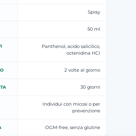
Spray
50 ml
I
Panthenol, acido salicilico,
octenidina HCI
2 volte al giorno
TO
30 giorni
ATA
Individui con micosi o per
prevenzione
OGM-free, senza glutine
À