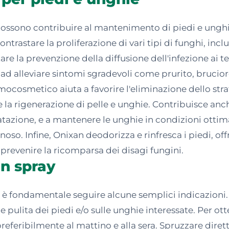
 possono contribuire al mantenimento di piedi e unghie
ntrastare la proliferazione di vari tipi di funghi, in
are la prevenzione della diffusione dell'infezione ai tes
ad alleviare sintomi sgradevoli come prurito, bruci
mocosmetico aiuta a favorire l'eliminazione dello str
la rigenerazione di pelle e unghie. Contribuisce anche
dratazione, e a mantenere le unghie in condizioni ottim
so. Infine, Onixan deodorizza e rinfresca i piedi, of
prevenire la ricomparsa dei disagi fungini.
an spray
 è fondamentale seguire alcune semplici indicazioni. P
e pulita dei piedi e/o sulle unghie interessate. Per otten
 preferibilmente al mattino e alla sera. Spruzzare dire