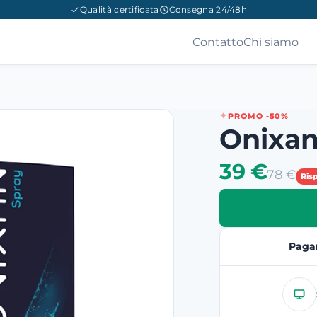
Qualità certificata
Consegna 24/48h
Contatto
Chi siamo
PROMO -50%
Onixa
39 €
78 €
Ris
Paga