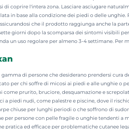
si di coprire l'intera zona. Lasciare asciugare natural
ta in base alla condizione dei piedi o delle unghie. Pe
ssicurandosi che il prodotto raggiunga anche la parte
te giorni dopo la scomparsa dei sintomi visibili per ri
da un uso regolare per almeno 3-4 settimane. Per moti
xan
 gamma di persone che desiderano prendersi cura dell
ato per chi soffre di micosi ai piedi e alle unghie o p
mi come prurito, bruciore, desquamazione e screpolatu
a piedi nudi, come palestre e piscine, dove il rischi
scarpe chiuse per lunghi periodi o che soffrono di su
e per persone con pelle fragile o unghie tendenti a mi
ne pratica ed efficace per problematiche cutanee legat