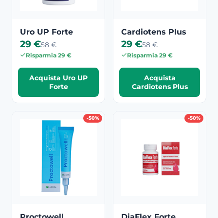
Uro UP Forte
Cardiotens Plus
29 €
29 €
58 €
58 €
Risparmia 29 €
Risparmia 29 €
Acquista Uro UP
Acquista
Forte
Cardiotens Plus
-50%
-50%
Proctowell
DiaFlex Forte