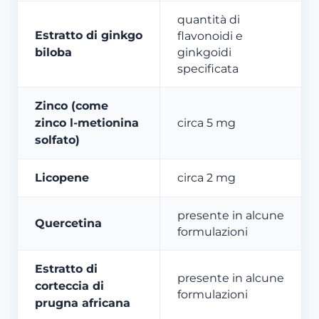
quantità di
Estratto di ginkgo
flavonoidi e
biloba
ginkgoidi
specificata
Zinco (come
zinco l-metionina
circa 5 mg
solfato)
Licopene
circa 2 mg
presente in alcune
Quercetina
formulazioni
Estratto di
presente in alcune
corteccia di
formulazioni
prugna africana