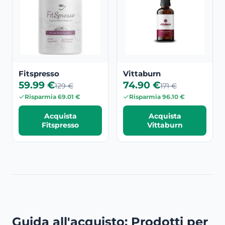
Fitspresso
Vittaburn
59.99 €
74.90 €
129 €
171 €
Risparmia 69.01 €
Risparmia 96.10 €
Acquista
Acquista
Fitspresso
Vittaburn
Guida all'acquisto: Prodotti per