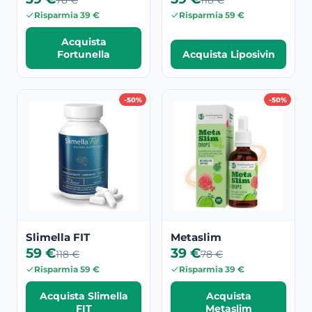
78 €
118 €
Risparmia 39 €
Risparmia 59 €
Acquista
Fortunella
Acquista Liposivin
-50%
-50%
Slimella FIT
Metaslim
59 €
39 €
118 €
78 €
Risparmia 59 €
Risparmia 39 €
Acquista Slimella
Acquista
FIT
Metaslim