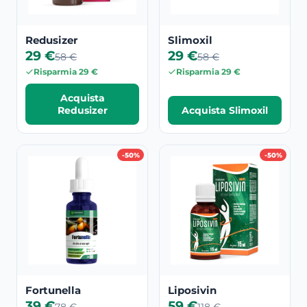
Redusizer
Slimoxil
29 €
29 €
58 €
58 €
Risparmia 29 €
Risparmia 29 €
Acquista
Redusizer
Acquista Slimoxil
-50%
-50%
Fortunella
Liposivin
39 €
59 €