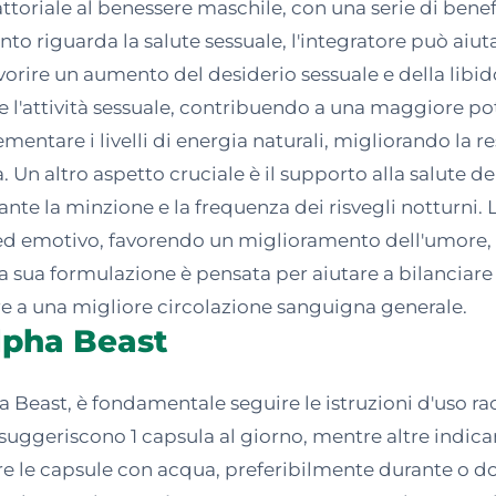
ttoriale al benessere maschile, con una serie di bene
nto riguarda la salute sessuale, l'integratore può aiuta
vorire un aumento del desiderio sessuale e della libi
 l'attività sessuale, contribuendo a una maggiore pote
ementare i livelli di energia naturali, migliorando la r
n altro aspetto cruciale è il supporto alla salute dell
ante la minzione e la frequenza dei risvegli notturni. 
d emotivo, favorendo un miglioramento dell'umore, un
a sua formulazione è pensata per aiutare a bilanciare
uire a una migliore circolazione sanguigna generale.
Alpha Beast
pha Beast, è fondamentale seguire le istruzioni d'uso 
i suggeriscono 1 capsula al giorno, mentre altre indic
ere le capsule con acqua, preferibilmente durante o d