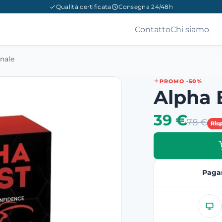
Qualità certificata
Consegna 24/48h
Contatto
Chi siamo
nale
PROMO -50%
Alpha 
39 €
78 €
Ris
Paga