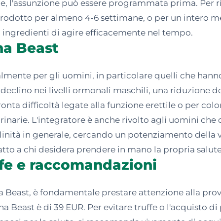
le, l'assunzione può essere programmata prima. Per risu
odotto per almeno 4-6 settimane, o per un intero mes
i ingredienti di agire efficacemente nel tempo.
ha Beast
lmente per gli uomini, in particolare quelli che hanno
declino nei livelli ormonali maschili, una riduzione d
fronta difficoltà legate alla funzione erettile o per c
 urinarie. L'integratore è anche rivolto agli uomini ch
olinità in generale, cercando un potenziamento della 
tto a chi desidera prendere in mano la propria salute 
ffe e raccomandazioni
a Beast, è fondamentale prestare attenzione alla pro
pha Beast è di 39 EUR. Per evitare truffe o l'acquisto d