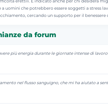
ifficoltà erettili. È indicato anche per chi desidera mi
 a uomini che potrebbero essere soggetti a stress lavor
'invecchiamento, cercando un supporto per il benessere
nianze da forum
ere più energia durante le giornate intense di lavoro 
mento nel flusso sanguigno, che mi ha aiutato a sent