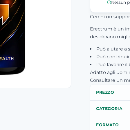
Nessun p
Cerchi un support
Erectrum è un in
desiderano miglio
Può aiutare a s
Può contribuir
Può favorire i
Adatto agli uomin
Consultare un me
PREZZO
CATEGORIA
FORMATO