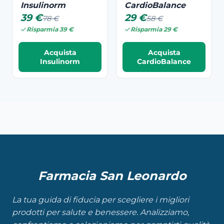
Insulinorm
CardioBalance
39 €
29 €
78 €
58 €
Risparmia 39 €
Risparmia 29 €
Acquista
Acquista
Insulinorm
CardioBalance
Farmacia San Leonardo
La tua guida di fiducia per scegliere i migliori
prodotti per salute e benessere. Analizziamo,